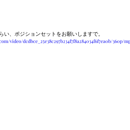
らい、ポジションセットをお願いしますで。
ic.com/video/dcdbce_25e38c297b234f7f8a284034f6f7ea0b/360p/mp