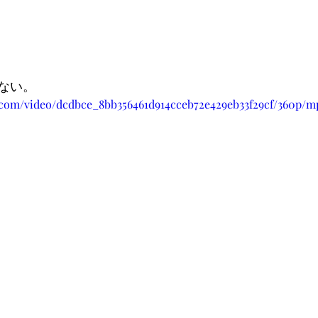
ない。
ic.com/video/dcdbce_8bb356461d914cceb72e429eb33f29cf/360p/m